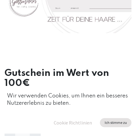
Gutschein im Wert von
100€
Lassen Sie sich verwöhnen!
Wir verwenden Cookies, um Ihnen ein besseres
Nutzererlebnis zu bieten.
100,00
€
Cookie Richtlinien
Ich stimme zu